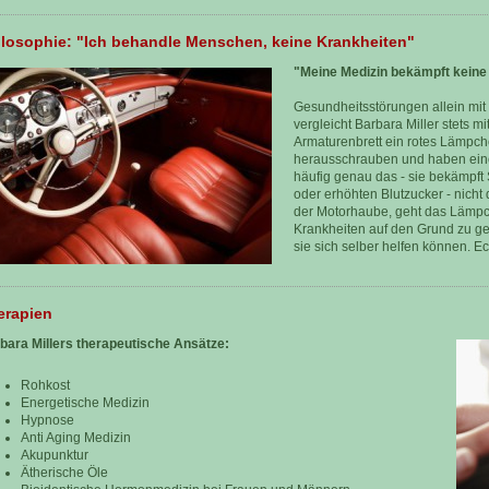
ilosophie: "Ich behandle Menschen, keine Krankheiten"
"Meine Medizin bekämpft keine
Gesundheitsstörungen allein mit
vergleicht Barbara Miller stets 
Armaturenbrett ein rotes Lämpch
herausschrauben und haben ein
häufig genau das - sie bekämpf
oder erhöhten Blutzucker - nich
der Motorhaube, geht das Lämpch
Krankheiten auf den Grund zu g
sie sich selber helfen können. 
erapien
bara Millers therapeutische Ansätze:
Rohkost
Energetische Medizin
Hypnose
Anti Aging Medizin
Akupunktur
Ätherische Öle