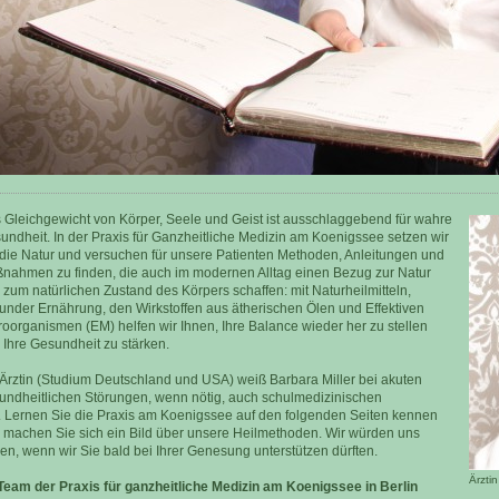
 Gleichgewicht von Körper, Seele und Geist ist ausschlaggebend für wahre
undheit. In der Praxis für Ganzheitliche Medizin am Koenigssee setzen wir
 die Natur und versuchen für unsere Patienten Methoden, Anleitungen und
nahmen zu finden, die auch im modernen Alltag einen Bezug zur Natur
 zum natürlichen Zustand des Körpers schaffen: mit Naturheilmitteln,
under Ernährung, den Wirkstoffen aus ätherischen Ölen und Effektiven
roorganismen (EM) helfen wir Ihnen, Ihre Balance wieder her zu stellen
 Ihre Gesundheit zu stärken.
 Ärztin (Studium Deutschland und USA) weiß Barbara Miller bei akuten
undheitlichen Störungen, wenn nötig, auch schulmedizinischen
. Lernen Sie die Praxis am Koenigssee auf den folgenden Seiten kennen
 machen Sie sich ein Bild über unsere Heilmethoden. Wir würden uns
uen, wenn wir Sie bald bei Ihrer Genesung unterstützen dürften.
Ärztin
 Team der Praxis für ganzheitliche Medizin am Koenigssee in Berlin