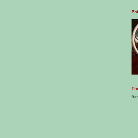
Ph
Th
Bar