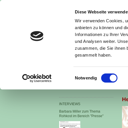
Diese Webseite verwende
Wir verwenden Cookies, um
anbieten zu können und di
Informationen zu Ihrer Ve
und Analysen weiter. Unse
zusammen, die Sie ihnen b
gesammelt haben.
Startseite
Therapien
Veranstaltungen
Einwilligungsauswahl
Notwendig
He
INTERVIEWS
Barbara Miller zum Thema
Rohkost im Bereich "Presse"