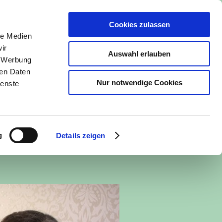
Cookies zulassen
le Medien
ir
Auswahl erlauben
, Werbung
ren Daten
Nur notwendige Cookies
ienste
ar
Impressum / Datenschutz
g
Details zeigen